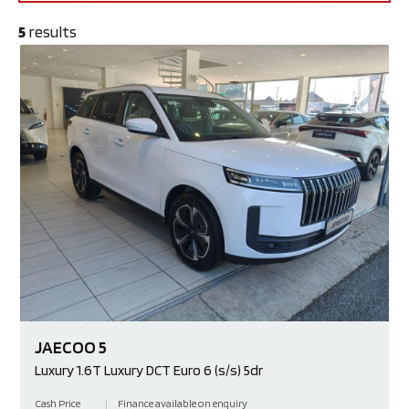
5
results
JAECOO
5
Luxury
1.6T Luxury DCT Euro 6 (s/s) 5dr
Cash Price
Finance available on enquiry