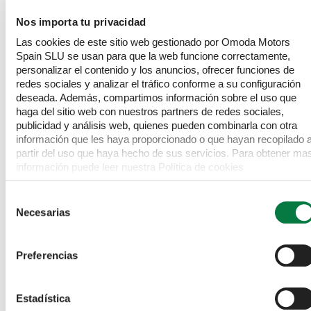
JAECOO
8
7 Seats
Luxury
1.5T SHS 34.46kWh Luxury DHT3 AWD Euro 6 (s/s)
Nos importa tu privacidad
5dr
Las cookies de este sitio web gestionado por Omoda Motors
Spain SLU se usan para que la web funcione correctamente,
Cash Price
Finance available on enquiry
personalizar el contenido y los anuncios, ofrecer funciones de
£
42,500
redes sociales y analizar el tráfico conforme a su configuración
WAS
£45,500
deseada. Además, compartimos información sobre el uso que
2026
White
Petrol Plug-in Hybrid
Automatic
haga del sitio web con nuestros partners de redes sociales,
publicidad y análisis web, quienes pueden combinarla con otra
4WD
información que les haya proporcionado o que hayan recopilado 
partir del uso que haya hecho de sus servicios. Para obtener ma
información puede leer nuestra Política de cookies
https://www.omodajaecoo.es/cookies.Al pulsar “Permitir todas”
acepta su uso. También puede rechazarlas y configurarlas.
Selección
Necesarias
de
consentimiento
Preferencias
Estadística