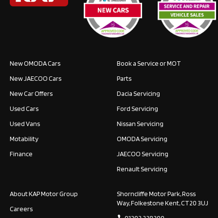
New OMODA Cars
Book a Service or MOT
New JAECOO Cars
Parts
New Car Offers
Dacia Servicing
Used Cars
Ford Servicing
Used Vans
Nissan Servicing
Motability
OMODA Servicing
Finance
JAECOO Servicing
Renault Servicing
About KAP Motor Group
Shorncliffe Motor Park, Ross
Way, Folkestone Kent, CT20 3UJ
Careers