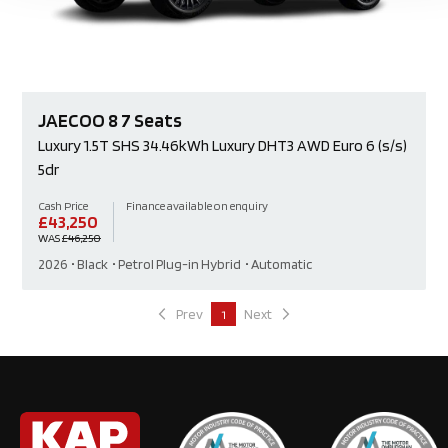
JAECOO
8
7 Seats
Luxury
1.5T SHS 34.46kWh Luxury DHT3 AWD Euro 6 (s/s)
5dr
Cash Price
Finance available on enquiry
£
43,250
WAS
£46,250
2026
Black
Petrol Plug-in Hybrid
Automatic
Prev
Next
1