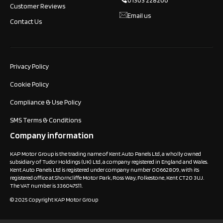
01303 228200
Customer Reviews
Email us
Contact Us
Privacy Policy
Cookie Policy
Compliance & Use Policy
SMS Terms & Conditions
Company information
KAP Motor Group is the trading name of Kent Auto Panels Ltd, a wholly owned
subsidiary of Tudor Holdings (UK) Ltd, a company registered in England and Wales.
Kent Auto Panels Ltd is registered under company number 00662809, with its
registered office at Shorncliffe Motor Park, Ross Way, Folkestone, Kent CT20 3UJ.
The VAT number is 336047511.
© 2025 Copyright KAP Motor Group