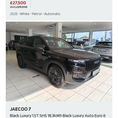
£
27,500
WAS
£28,050
2025
White
Petrol
Automatic
JAECOO
7
Black Luxury
1.5T SHS 18.3kWh Black Luxury Auto Euro 6