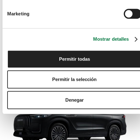
Marketing
JAECOO
8
7 Seats
Luxury
1.5T SHS 34.46kWh Luxury DHT3 AWD Euro 6 (s/s)
5dr
Mostrar detalles
Cash Price
Finance available on enquiry
£
42,500
WAS
£45,500
Permitir todas
2026
White
Petrol Plug-in Hybrid
Automatic
Permitir la selección
4WD
Denegar