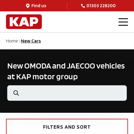
Find us
01303 228200
Home
New Cars
New OMODA and JAECOO vehicles
at KAP motor group
FILTERS AND SORT