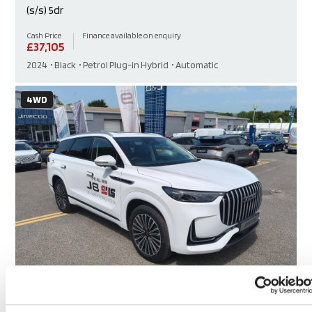
(s/s) 5dr
Cash Price
Finance available on enquiry
£
37,105
2024
Black
Petrol Plug-in Hybrid
Automatic
4WD